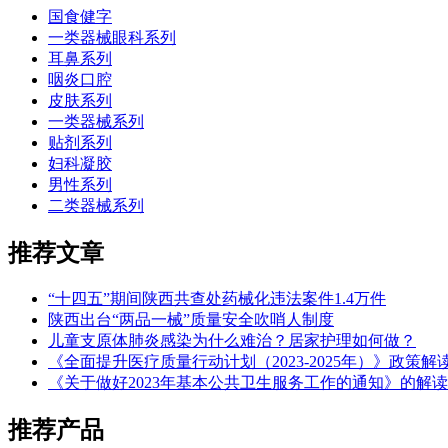
国食健字
一类器械眼科系列
耳鼻系列
咽炎口腔
皮肤系列
一类器械系列
贴剂系列
妇科凝胶
男性系列
二类器械系列
推荐文章
“十四五”期间陕西共查处药械化违法案件1.4万件
陕西出台“两品一械”质量安全吹哨人制度
儿童支原体肺炎感染为什么难治？居家护理如何做？
《全面提升医疗质量行动计划（2023-2025年）》政策解
《关于做好2023年基本公共卫生服务工作的通知》的解读
推荐产品